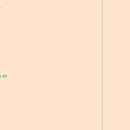
.
a et