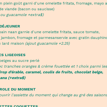
an plein goût garni d'une omelette fritata, fromage, mayo a
 de viande (bacon ou saucisse)
s ou guacamole +extra$)
 DÉJEUNER
pain naan garnie d'une omelette fritata, sauce tomate,
 jambon, fromage et parmesanservie avec gratin dauphino
u lard maison
(ajout guacamole +2.25)
ES LIGEOISES
belges au sucre perlé
ec tranches oranges & crème fouettée et 1 choix parmi les
irop d'érable, caramel, coulis de fruits, chocolat belge,
ana (+extra$)
EROLE DU MOMENT
uvrir l'assiette du moment qui change au gré des saison
PETTES COQUETTES