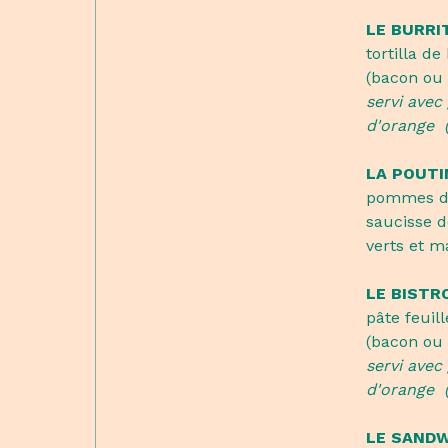
LE BURRI
tortilla de
(bacon ou 
servi avec
d'orange 
LA POUTI
pommes de 
saucisse d
verts et m
LE BISTR
pâte feuil
(bacon ou 
servi avec
d'orange 
LE SANDW