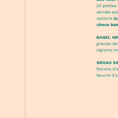
20 petites 
servies av
options
(s
choco ban
BAGEL G
gravlax d
oignons m
GRUAU S
flocons d'
beurre d'a