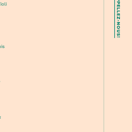
APPELLEZ-NOUS!
ïoli
is
s