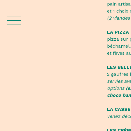
pain artis
et 1 choix
(2 viande
LA PIZZA
pizza sur 
béchamel,
et fèves a
LES BELL
2 gaufres 
servies av
options
(s
choco ban
LA CASS
venez déco
LES CRÉ